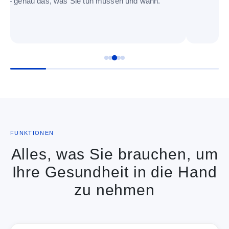
— genau das, was Sie tun müssen und wann.
Zeit. Ihr 
Gesundhe
FUNKTIONEN
Alles, was Sie brauchen, um
Ihre Gesundheit in die Hand
zu nehmen