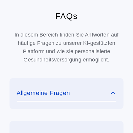
FAQs
In diesem Bereich finden Sie Antworten auf
häufige Fragen zu unserer KI-gestützten
Plattform und wie sie personalisierte
Gesundheitsversorgung ermöglicht.
Allgemeine Fragen
Loretta ist souveräne KI-Infrastruktur für
Loretta ist die Protokollschicht, die Basis, auf
Deutschlands gesetzliche Krankenversicherer
europäische Gesundheitssysteme, die
der Institutionen aufbauen. Wir veröffentlichen