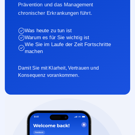
Prävention und das Management
chronischer Erkrankungen führt.
Was heute zu tun ist
Warum es für Sie wichtig ist
Wie Sie im Laufe der Zeit Fortschritte
machen
Damit Sie mit Klarheit, Vertrauen und
Konsequenz vorankommen.